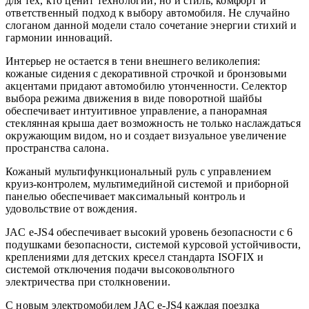
для тех, кто ценит технологии, но и стиль, комфорт и
ответственный подход к выбору автомобиля. Не случайно
слоганом данной модели стало сочетание энергии стихий и
гармонии инноваций.
Интерьер не остается в тени внешнего великолепия:
кожаные сидения с декоративной строчкой и бронзовыми
акцентами придают автомобилю утонченности. Селектор
выбора режима движения в виде поворотной шайбы
обеспечивает интуитивное управление, а панорамная
стеклянная крыша дает возможность не только наслаждаться
окружающим видом, но и создает визуальное увеличение
пространства салона.
Кожаный мультифункциональный руль с управлением
круиз-контролем, мультимедийной системой и приборной
панелью обеспечивает максимальный контроль и
удовольствие от вождения.
JAC e-JS4 обеспечивает высокий уровень безопасности с 6
подушками безопасности, системой курсовой устойчивости,
креплениями для детских кресел стандарта ISOFIX и
системой отключения подачи высоковольтного
электричества при столкновении.
С новым электромобилем JAC e-JS4 каждая поездка